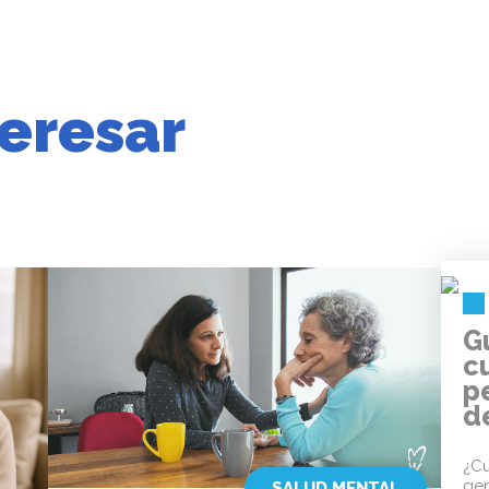
eresar
G
cu
pe
d
¿Cu
gen
SALUD MENTAL