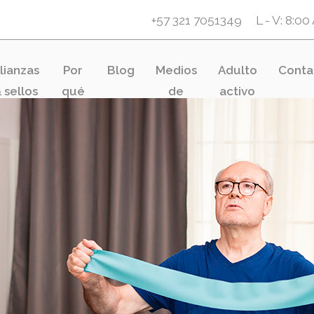
+57 321 7051349
L - V: 8:0
lianzas
Por
Blog
Medios
Adulto
Conta
 sellos
qué
de
activo
Más
pago
Vida