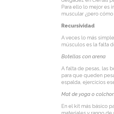
delgadez en ciertas pa
Para ello lo mejor es 
muscular ¿pero cómo h
Recursividad
A veces lo más simple 
músculos es la falta 
Botellas con arena
A falta de pesas, las 
para que queden pesad
espalda, ejercicios es
Mat de yoga o colcho
En el kit más básico p
materiales y rango de 