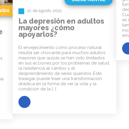
tur
dec
VIDA
10 de agosto 2021
Cua
La depresión en adultos
es 
tam
mayores ¿cómo
e
mot
apoyarlos?
emo
El envejecimiento como proceso natural
resulta ser chocante para muchos adultos
mayores que quizás se han visto limitados
és
en sus acciones por los problemas de salud,
la resistencia al cambio y el
desprendimiento de seres queridos. Este
trasegar puede traer una transformación
ia
drástica en la forma de ver la vida y la
condición de la […]