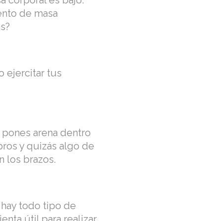
a corporal es bajo.
mento de masa
as?
 ejercitar tus
es pones arena dentro
bros y quizás algo de
n los brazos.
 hay todo tipo de
nta útil para realizar