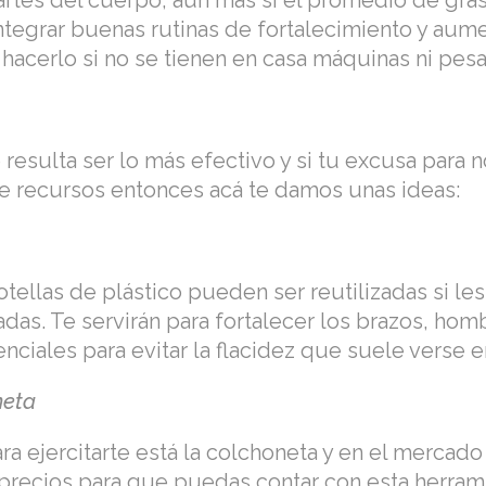
rtes del cuerpo, aún más si el promedio de gras
integrar buenas rutinas de fortalecimiento y au
acerlo si no se tienen en casa máquinas ni pes
resulta ser lo más efectivo y si tu excusa para no
de recursos entonces acá te damos unas ideas:
botellas de plástico pueden ser reutilizadas si l
as. Te servirán para fortalecer los brazos, hom
enciales para evitar la flacidez que suele verse e
neta
ara ejercitarte está la colchoneta y en el mercado
precios para que puedas contar con esta herramie