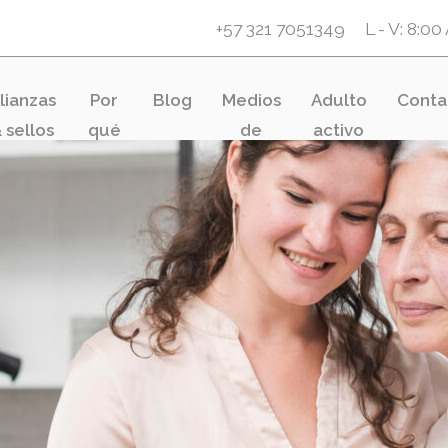
+57 321 7051349
L - V: 8:0
lianzas
Por
Blog
Medios
Adulto
Conta
 sellos
qué
de
activo
Más
pago
Vida