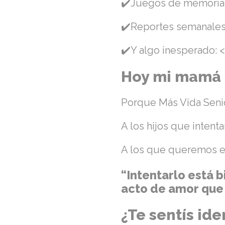
✔️Juegos de memori
✔️Reportes semanale
✔️Y algo inesperado: 
Hoy mi mamá n
Porque Más Vida Senio
A los hijos que intent
A los que queremos esta
“Intentarlo está b
acto de amor que
¿Te sentís ide