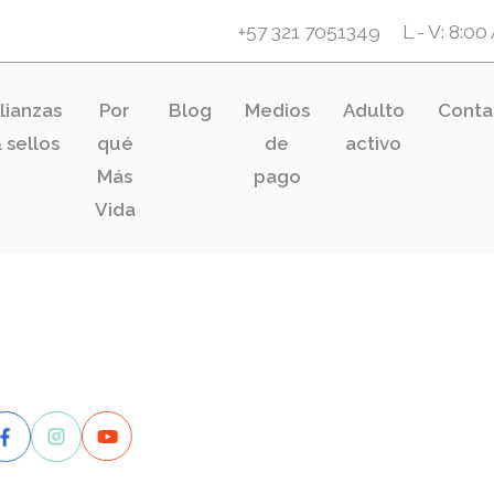
+57 321 7051349
L - V: 8:0
lianzas
Por
Blog
Medios
Adulto
Conta
 sellos
qué
de
activo
Más
pago
Vida